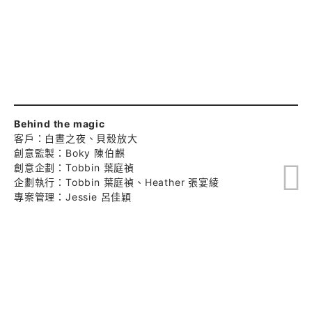
Behind the magic
客戶：白晝之夜、貝殼放大
創意監製：Boky 陳伯麒
創意企劃：Tobbin 葉庭禎
企劃執行：Tobbin 葉庭禎、Heather 張宴綾
專案管理：Jessie 呂佳穎
視覺設計：Aming 趙明鼎
文案創意：臨時動議
佈置輸出：桔果設計
印刷輸出：光隆印刷
特別感謝：三名治設計
Directed by Haoqi 好奇心創意