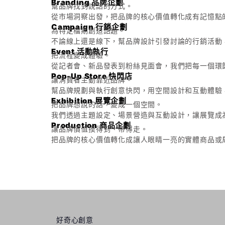
Branding 品牌企劃
幫品牌找到說話的方式。
從市場洞察出發，把品牌的核心價值轉化成有記憶點
Campaign 行銷企劃
為特定檔期創造話題。
不論線上還是線下，幫品牌設計引發討論的行銷活動
Event 活動執行
把流程變成體驗。
從記者會、新品發表到粉絲見面會，我們把每一個環
Pop-Up Store 快閃店
讓消費者主動靠近品牌。
幫品牌規劃與執行創意快閃，用空間設計和互動體驗
Exhibition 展覽企劃
把品牌想說的話，變成一個空間。
我們透過主題設定、場景營造與互動設計，讓展覽成
Production 商品企劃
讓品牌價值摸得到、帶得走。
把品牌的核心價值轉化成讓人眼睛一亮的實體商品或
好奇心創意