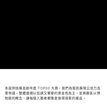
本屆烘焙展首創年度 TOP30 大賞，我們為幫其展現公信力及
尊榮感，整體選擇以低調又奢華的黑金色為主，並將展區以博
物館的概念，讓每個入圍者都像是值得探索的藏品。