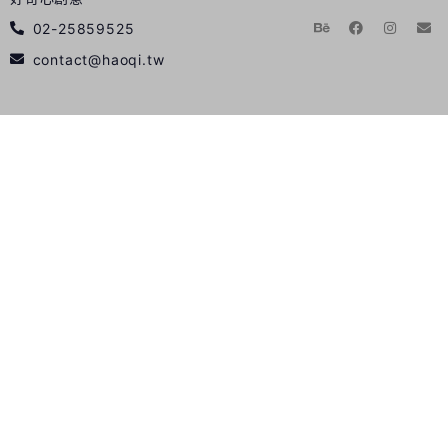
02-25859525
contact@haoqi.tw