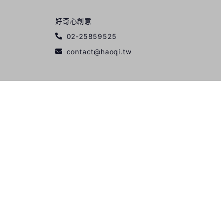
好奇心創意
02-25859525
contact@haoqi.tw