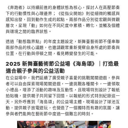
《奔跑者》以持續前進的身體狀態為核心，探討人在高壓節奏
下的行動慣性與心理邊界；《從指尖開始》則從細微的觸感與
感知出發，回到動作生成的起點。兩部作品分別從宏觀與微觀
層次，呈現「動」如何在不同尺度中累積、轉化，並觸及個體
與環境之間的臨界狀態。
透過「動態臨界點」的年度主題設定，新舞臺藝術節不僅串聯
兩部作品的核心議題，也邀請觀眾重新覺察自身所處的節奏與
位置，在行動與停頓之間，看見轉變發生的可能。
2025 新舞臺藝術節公益場《海島頌》｜打造最
適合親子參與的公益活動
在公益場中，我們延續了廣受親子喜愛的挑戰闖關遊戲，參與
者可以自由探索現場闖關遊戲，一邊挑戰各種關卡，一邊領取
小禮品，增添了活動的趣味及互動性，且現場特別設計了報紙
拍貼機，提供親子共同留下回憶，以報紙的形式特別紀錄這一
天，另外呼應到「海島頌」的公益場主體，現場設計了球池互
動，提供親子放電遊玩，也營造了一個獨特而有趣的氛圍，讓
參與者們能夠在藝術節中度過一個難忘的時刻。