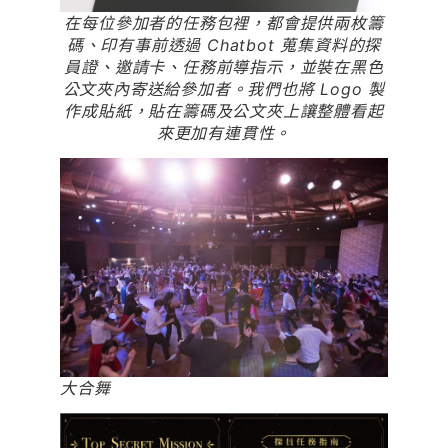
在每位參加者的任務包裡，都會提供兩枚籌
碼、印有事前透過 Chatbot 蒐集資料的探
員證、邀請卡、任務前導指示，並裝在黑色
公文夾內寄送給參加者。我們也將 Logo 製
作成貼紙，貼在籌碼及公文夾上讓整體看起
來更加有連貫性。
大合舞