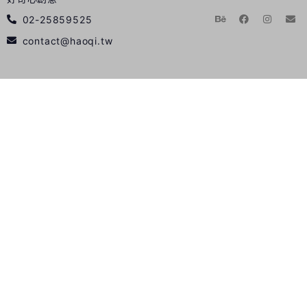
02-25859525
contact@haoqi.tw