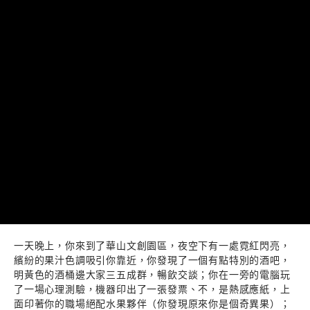
一天晚上，你來到了華山文創園區，夜空下有一處霓紅閃亮，
繽紛的果汁色調吸引你靠近，你發現了一個有點特別的酒吧，
明黃色的酒桶邊大家三五成群，暢飲交談；你在一旁的電腦玩
了一場心理測驗，機器印出了一張發票、不，是熱感應紙，上
面印著你的職場絕配水果夥伴（你發現原來你是個奇異果）；