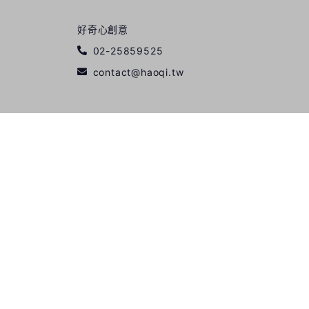
好奇心創意
02-25859525
contact@haoqi.tw