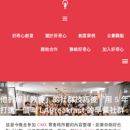
好奇心創意
關於好奇心
創意案例
企劃觀點
開始合作
聯絡好奇心
加入好奇心
專欄文章
他拆解「教會」的社群技巧後，用 5 年
打造一個叫 LABreakfast 的早餐社群
這是今晚去參加
CMX
聚會時所聽的內容整理，如果你剛好也