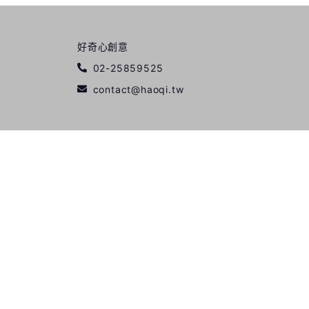
好奇心創意
02-25859525
contact@haoqi.tw