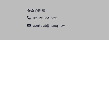
好奇心創意
02-25859525
contact@haoqi.tw