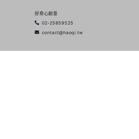
好奇心創意
02-25859525
contact@haoqi.tw